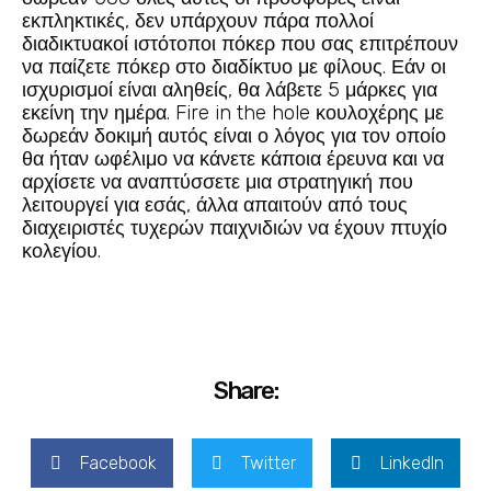
εκπληκτικές, δεν υπάρχουν πάρα πολλοί
διαδικτυακοί ιστότοποι πόκερ που σας επιτρέπουν
να παίζετε πόκερ στο διαδίκτυο με φίλους. Εάν οι
ισχυρισμοί είναι αληθείς, θα λάβετε 5 μάρκες για
εκείνη την ημέρα. Fire in the hole κουλοχέρης με
δωρεάν δοκιμή αυτός είναι ο λόγος για τον οποίο
θα ήταν ωφέλιμο να κάνετε κάποια έρευνα και να
αρχίσετε να αναπτύσσετε μια στρατηγική που
λειτουργεί για εσάς, άλλα απαιτούν από τους
διαχειριστές τυχερών παιχνιδιών να έχουν πτυχίο
κολεγίου.
Share:
Facebook
Twitter
LinkedIn