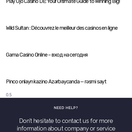
Play Ojo Casino DE: Your Ultimate Guide to Winning Big!
Wild Sultan : Découvrez le meilleur des casinos en ligne
Gama Casino Online – вход на сегодня
Pinco onlayn kazino Azərbaycanda — rəsmi sayt
NEED HELP?
Don’t hesitate to contact us for more
information about company or service