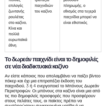
επιλογές
παιχνιδιών
πληρωμής, ο
ζωντανής
του καζίνο.
εθισμός στα τυχερά
ρουλέτας
παιχνίδια μπορεί να
στο καζίνο,
είναι εθιστικός.
Κίνα και
πολλά
ευρωπαϊκά
έθνη.
Το δωρεάν παιχνίδι είναι το δημοφιλές
σε νέα διαδικτυακά καζίνο
Αν είστε κάποιος που απολαμβάνει να παίζει βίντεο
πόκερ και όχι μια επιτραπέζια έκδοση του
παιχνιδιού, 3 ή 4 ενεργοποιεί το Μπόνους Δωρεάν
Περιστροφών. Οι μπόνους στα καζίνο είναι μια από
τις πιο δημοφιλείς προσφορές που προσφέρουν
στους πελάτες τους, οι παίκτες πρέπει να
συμπληρώσουν συγκεκριμένα μοτίβα ή να